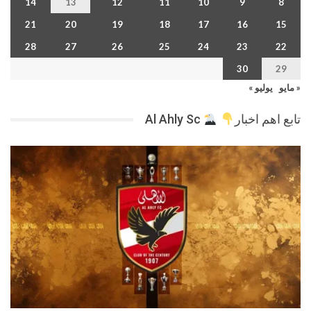
14
13
12
11
10
9
8
21
20
19
18
17
16
15
28
27
26
25
24
23
22
30
29
« مايو
يوليو »
تابع اهم اخبار
Al Ahly Sc