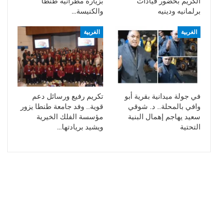
الكريم بحضور قيادات
بزيارة مطرانية طنطا
برلمانيه ودينيه
والكنيسة…
الغربية
الغربية
في جولة ميدانية بقرية أبو
تكريم رفيع ورسائل دعم
وافي بالمحلة.. د. شوقي
قوية.. وفد جامعة طنطا يزور
سعيد يهاجم إهمال البنية
مؤسسة الفلك الخيرية
التحتية
ويشيد بريادتها…