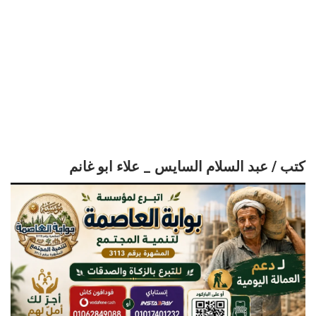
كتب / عبد السلام السايس _ علاء ابو غانم