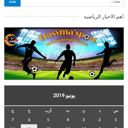
اهم الاخبار الرياضيه
يونيو 2019
س
د
ن
ث
أرب
خ
ج
7
6
5
4
3
2
1