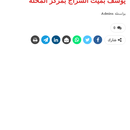
يوسف بميت السراج بمركز المحله
بواسطة
Admins
0
شارك