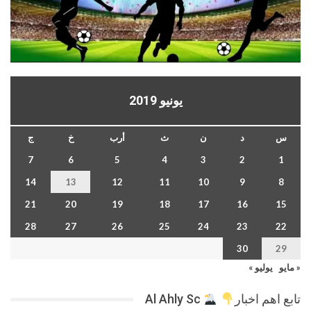
يونيو 2019
س
د
ن
ث
أرب
خ
ج
7
6
5
4
3
2
1
14
13
12
11
10
9
8
21
20
19
18
17
16
15
28
27
26
25
24
23
22
30
29
« مايو
يوليو »
تابع اهم اخبار
Al Ahly Sc