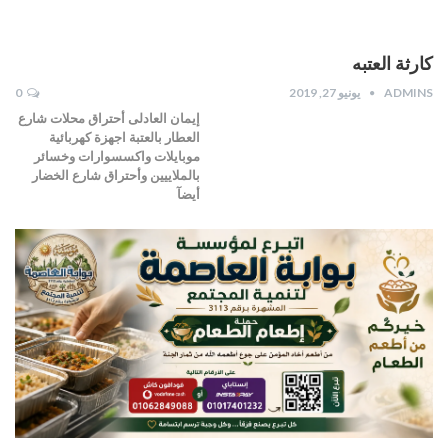
كارثة العتبه
ADMINS
يونيو 27, 2019
0
إيمان العادلى أحتراق محلات شارع
العطار بالعتبة ️اجهزة كهربائية
موبايلات واكسسوارات وخسائر
بالملاييين وأحتراق شارع الخضار
أيضآ