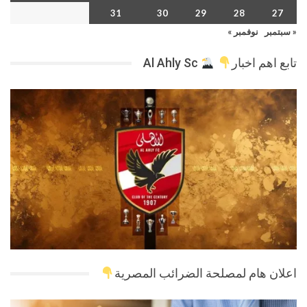
31
30
29
28
27
« سبتمبر
نوفمبر »
تابع اهم اخبار
Al Ahly Sc
اعلان هام لمصلحة الضرائب المصرية