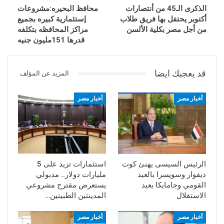
الذكرى الـ45 من أنتصارات
محافظ البحيره:مشروعات
أكتوبر يحتفل بها فريق طلاب
إستثمارية كبيره بجميع
من أجل مصر بكلية الألسن
مراكز المحافظه بتكلفه
قدرها 151مليون جنيه
قد يعجبك ايضا
المزيد عن المؤلف
أخبار مصر
أخبار مصر
الرئيس السيسى يهنئ كوت
استثمارات تزيد على 5
ديفوار وسويسرا بالعيد
مليارات دولار.. مدبولي
القومي وجامايكا بعيد
يستعرض مقترح مشروعي
الاستقلال
المدينتين الطبيتين…
أخبار مصر
أخبار مصر