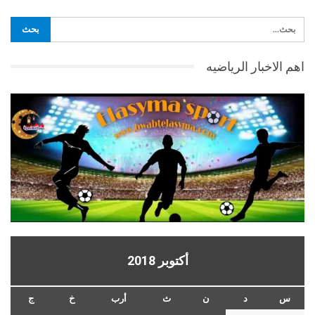
اهم الاخبار الرياضيه
أكتوبر 2018
س
د
ن
ث
أرب
خ
ج