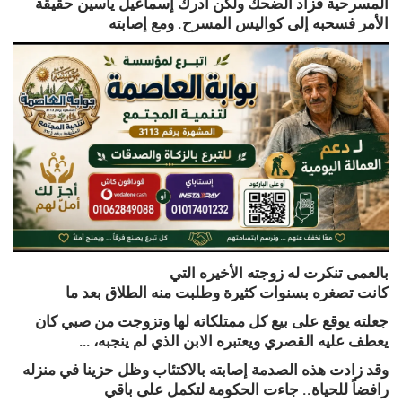
المسرحية فزاد الضحك ولكن أدرك إسماعيل ياسين حقيقة
الأمر فسحبه إلى كواليس المسرح. ومع إصابته
بالعمى تنكرت له زوجته الأخيره التي
كانت تصغره بسنوات كثيرة وطلبت منه الطلاق بعد ما
جعلته يوقع على بيع كل ممتلكاته لها وتزوجت من صبي كان
يعطف عليه القصري ويعتبره الابن الذي لم ينجبه، …
وقد زادت هذه الصدمة إصابته بالاكتئاب وظل حزينا في منزله
رافضاً للحياة.. جاءت الحكومة لتكمل على باقي