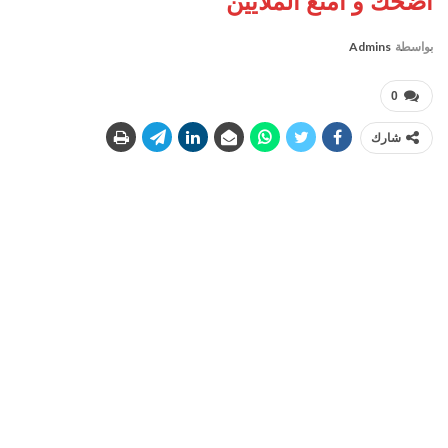
اضحك و امتع الملايين
بواسطة
Admins
0
شارك